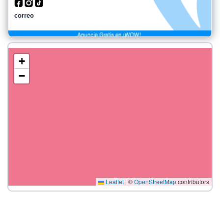
correo
+
−
Leaflet
|
©
OpenStreetMap
contributors