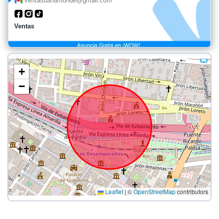
ventasbahamonde@gmail.com
Ventas
+
−
Leaflet
|
©
OpenStreetMap
contributors