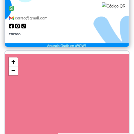
correo@gmail.com
correo
+
−