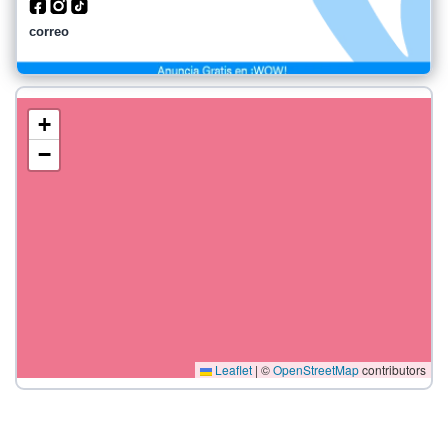
correo
+
−
Leaflet
|
©
OpenStreetMap
contributors