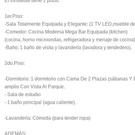
El inmueble tiene 2 pisos:
1er.Piso:
-Sala Totalmente Equipada y Elegante: (1 TV LED,mueble de
-Comedor: Cocina Moderna Mega Bar Equipada (kitchen)
(cocina, horno microondas, refrigeradora y menaje de cocina
-Baño: 1 baño de visita y lavandería (lavadora y tendedero).
2do.Piso:
-Dormitorio: 1 dormitorio con Cama De 2 Plazas (sábanas Y
amplio Con Vista Al Parque.
- Sala de estudio
- 1 baño principal (agua caliente).
-Lavanderìa: Còmoda (para tender ropa)
ADEMÁS: