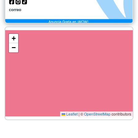
correo
+
−
Leaflet
|
©
OpenStreetMap
contributors