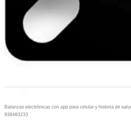
Balanzas electrónicas con app para celular y historia de salu
938483233