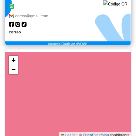
correo@gmail.com
correo
+
−
Leaflet
|
©
OpenStreetMap
contributors