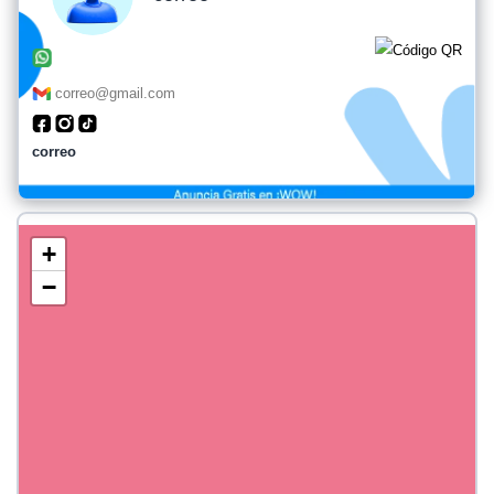
correo@gmail.com
correo
+
−