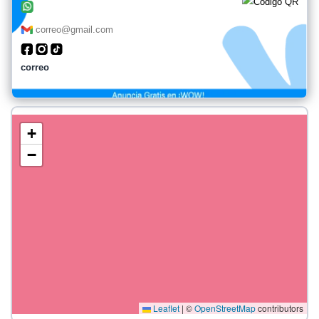
correo@gmail.com
correo
+
−
Leaflet
|
©
OpenStreetMap
contributors