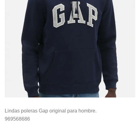
Lindas poleras Gap original para hombre.
969568686