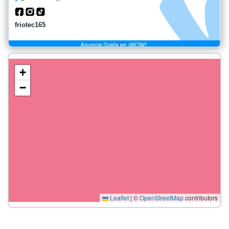
friotec165
+
−
Leaflet
|
©
OpenStreetMap
contributors