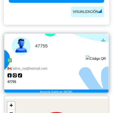
VISUALIZACIÓN
47755
latino_vw@hotmail.com
47755
+
−