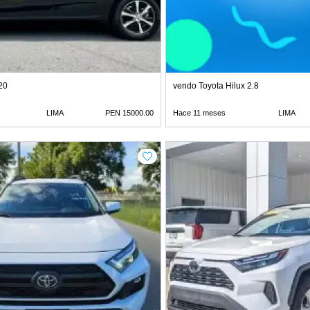
20
vendo Toyota Hilux 2.8
LIMA
PEN 15000.00
Hace 11 meses
LIMA