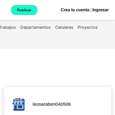
Crea tu cuenta
|
Ingresar
Publicar
Trabajos
Departamentos
Celulares
Proyectos
leosaraben040506