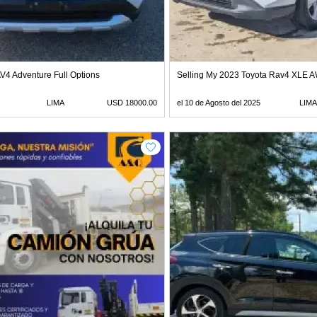
V4 Adventure Full Options
Selling My 2023 Toyota Rav4 XLE 
LIMA
USD 18000.00
el 10 de Agosto del 2025
LIMA