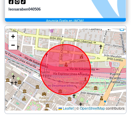
leosaraben040506
+
−
Leaflet
|
©
OpenStreetMap
contributors