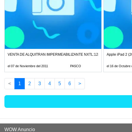
VENTA DE ALQUITRAN IMPERMEABILIZANTE NXTL:128*1840 "GRYMSA P
Apple iPad 2 (
el 07 de Noviembre del 2011
PASCO
el 16 de Octubre 
<
1
2
3
4
5
6
>
WOW Anuncio