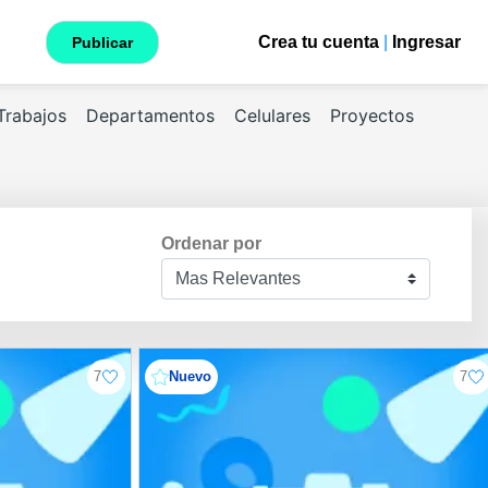
Crea tu cuenta
|
Ingresar
Publicar
Trabajos
Departamentos
Celulares
Proyectos
Ordenar por
7
Nuevo
7