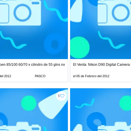
AD
pen 85/100 60/70 x cilindro de 55 glns nxtl:128*1840
El Venta: Nikon D90 Digital Camer
del 2012
PASCO
el 05 de Febrero del 2012
6