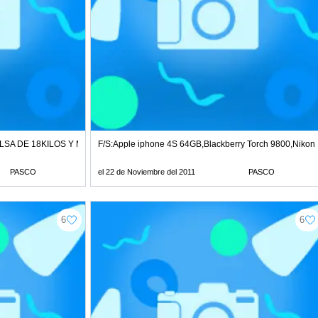
SA DE 18KILOS Y MAS PRODUCTOS TLF:4082380
F/S:Apple iphone 4S 64GB,Blackberry Torch 9800,Niko
PASCO
el 22 de Noviembre del 2011
PASCO
6
6