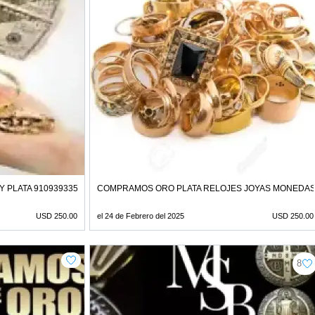
 PLATA 910939335
COMPRAMOS ORO PLATA RELOJES JOYAS MONEDAS 
USD 250.00
el 24 de Febrero del 2025
USD 250.00
8