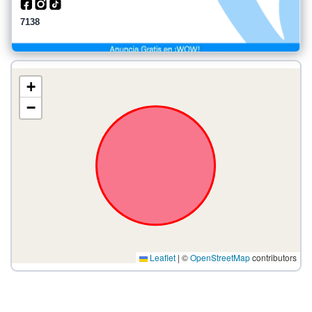
7138
+
−
Leaflet
|
©
OpenStreetMap
contributors