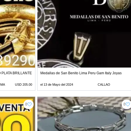
PLATA BRILLANTES 205 X GR LIMA PERU 935689290
Medallas de San Benito Lima Peru Gam Italy Joyas
IMA
USD 205.00
el 13 de Mayo del 2024
CALLAO
8
8