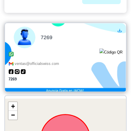
7269
ventas@officialswiss.com
7269
+
−