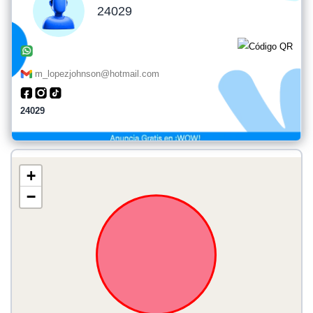
24029
m_lopezjohnson@hotmail.com
24029
+
−