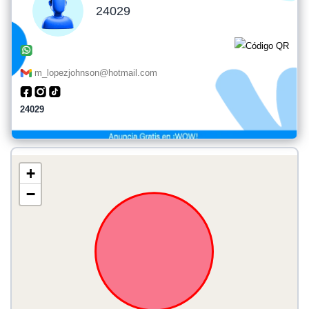
24029
m_lopezjohnson@hotmail.com
24029
+
−