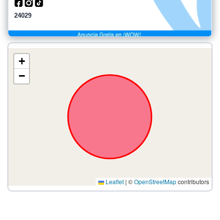
24029
+
−
Leaflet
|
©
OpenStreetMap
contributors