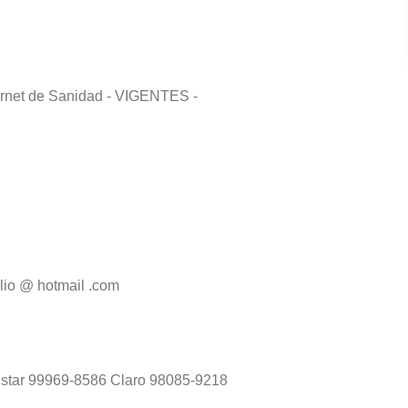
 Carnet de Sanidad - VIGENTES -
ilio @ hotmail .com
ovistar 99969-8586 Claro 98085-9218