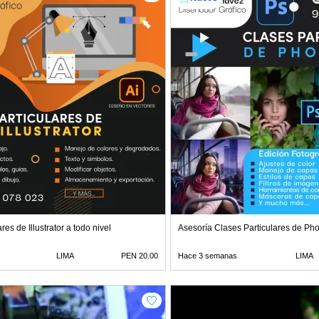
 L
res de Illustrator a todo nivel
Asesoría Clases Particulares de Ph
LIMA
PEN 20.00
Hace 3 semanas
LIMA