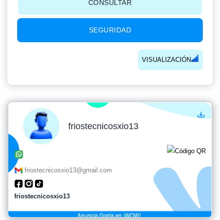
CONSULTAR
SEGURIDAD
VISUALIZACIÓN
friostecnicosxio13
friostecnicosxio13@gmail.com
friostecnicosxio13