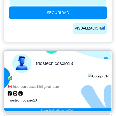
SEGURIDAD
VISUALIZACIÓN
friostecnicosxio13
friostecnicosxio13@gmail.com
friostecnicosxio13