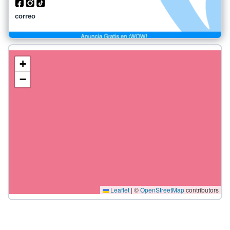
correo
+
−
Leaflet
|
©
OpenStreetMap
contributors