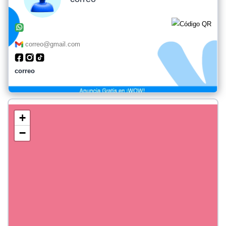
correo@gmail.com
correo
+
−