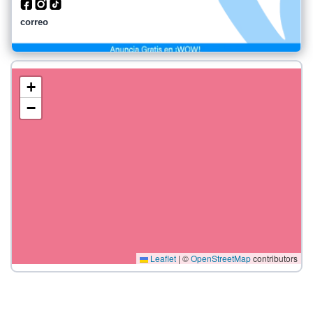
correo
+
−
Leaflet
|
©
OpenStreetMap
contributors