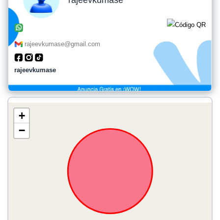
rajeevkumase@gmail.com
rajeevkumase
+
−