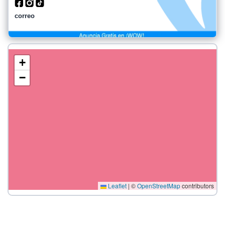
correo
+
−
Leaflet
|
©
OpenStreetMap
contributors