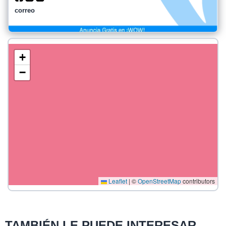
correo
+
−
Leaflet
|
©
OpenStreetMap
contributors
TAMBIÉN LE PUEDE INTERESAR