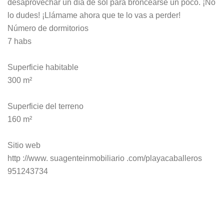
desaprovechar un día de sol para broncearse un poco. ¡No
lo dudes! ¡Llámame ahora que te lo vas a perder!
Número de dormitorios
7 habs
Superficie habitable
300 m²
Superficie del terreno
160 m²
Sitio web
http ://www. suagenteinmobiliario .com/playacaballeros
951243734