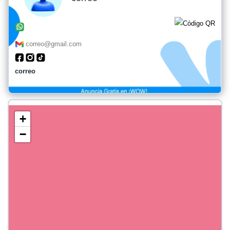
correo@gmail.com
correo
+
−