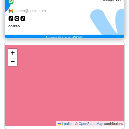
correo@gmail.com
correo
+
−
Leaflet
|
©
OpenStreetMap
contributors