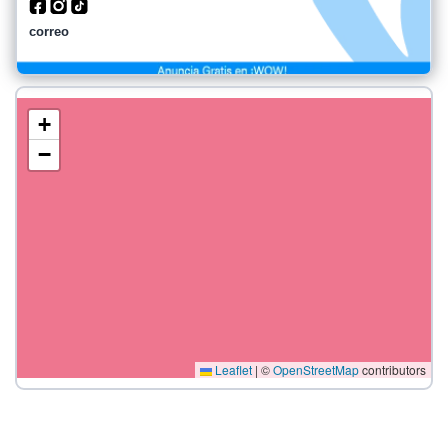
correo
+
−
Leaflet
|
©
OpenStreetMap
contributors