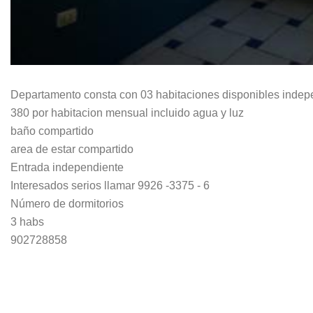
Departamento consta con 03 habitaciones disponibles indep
380 por habitacion mensual incluido agua y luz
baño compartido
area de estar compartido
Entrada independiente
Interesados serios llamar 9926 -3375 - 6
Número de dormitorios
3 habs
902728858