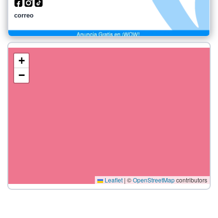
correo
+
−
Leaflet
|
©
OpenStreetMap
contributors