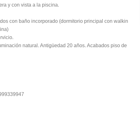
ra y con vista a la piscina.
odos con baño incorporado (dormitorio principal con walkin
ina)
rvicio.
uminación natural. Antigüedad 20 años. Acabados piso de
 999339947