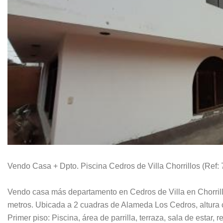
Vendo Casa + Dpto. Piscina Cedros de Villa Chorrillos (Ref: 
Vendo casa más departamento en Cedros de Villa en Chorrill
metros. Ubicada a 2 cuadras de Alameda Los Cedros, altura 
Primer piso: Piscina, área de parrilla, terraza, sala de estar, r