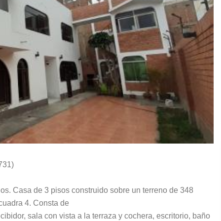
731)
os. Casa de 3 pisos construido sobre un terreno de 348
cuadra 4. Consta de
ecibidor, sala con vista a la terraza y cochera, escritorio, baño