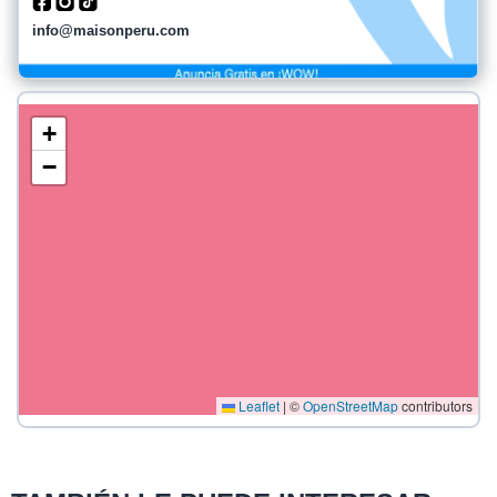
info@maisonperu.com
+
−
Leaflet
|
©
OpenStreetMap
contributors