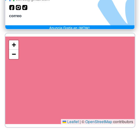
correo
+
−
Leaflet
|
©
OpenStreetMap
contributors