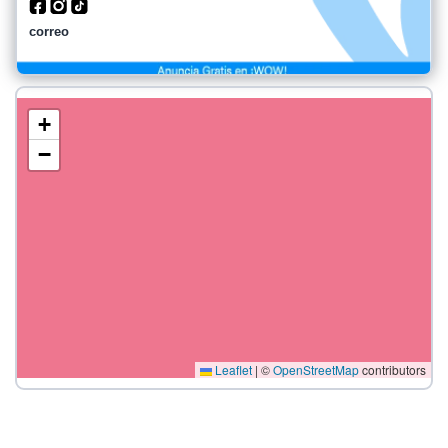
correo
+
−
Leaflet
|
©
OpenStreetMap
contributors