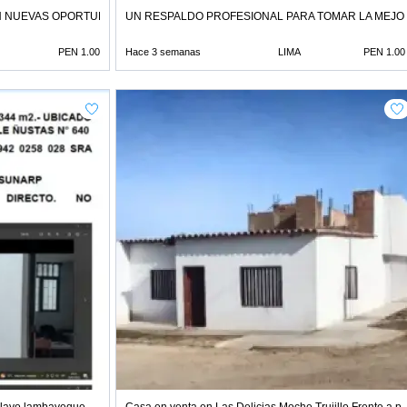
N NUEVAS OPORTUNIDADES
UN RESPALDO PROFESIONAL PARA TOMAR LA MEJO
PEN 1.00
Hace 3 semanas
LIMA
PEN 1.00
iclayo lambayeque
Casa en venta en Las Delicias Moche Trujillo Frente a p