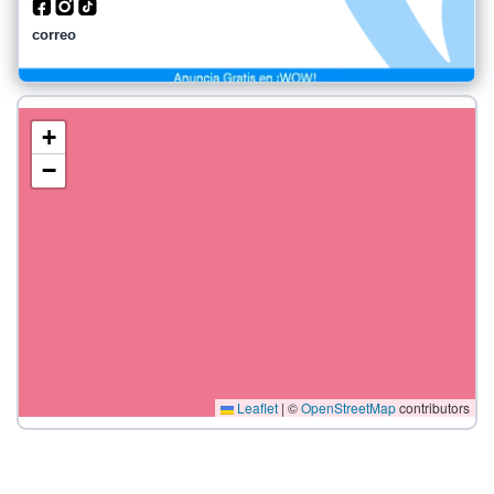
correo
+
−
Leaflet
|
©
OpenStreetMap
contributors