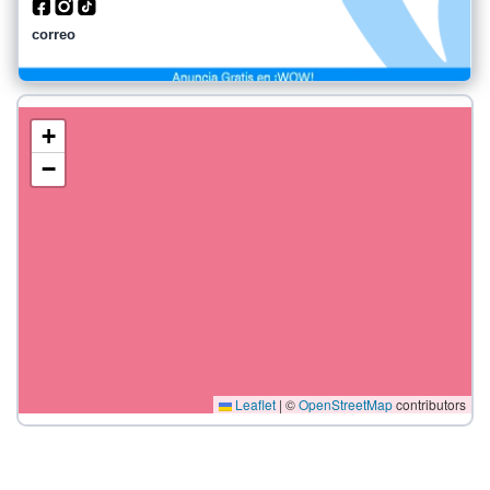
correo
+
−
Leaflet
|
©
OpenStreetMap
contributors