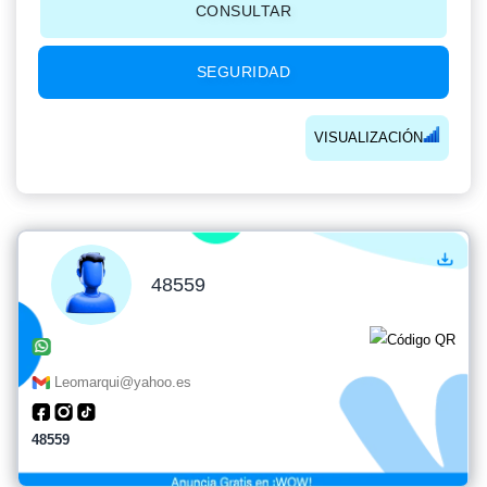
CONSULTAR
SEGURIDAD
VISUALIZACIÓN
48559
Leomarqui@yahoo.es
48559