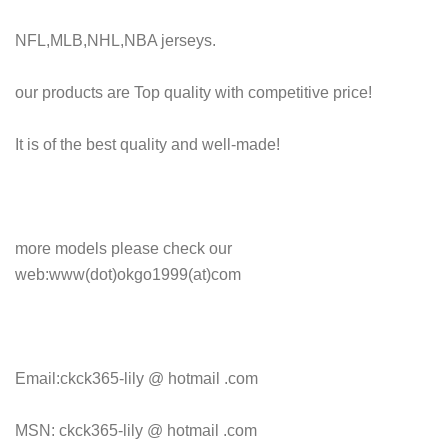
NFL,MLB,NHL,NBA jerseys.
our products are Top quality with competitive price!
It is of the best quality and well-made!
more models please check our
web:www(dot)okgo1999(at)com
Email:ckck365-lily @ hotmail .com
MSN: ckck365-lily @ hotmail .com