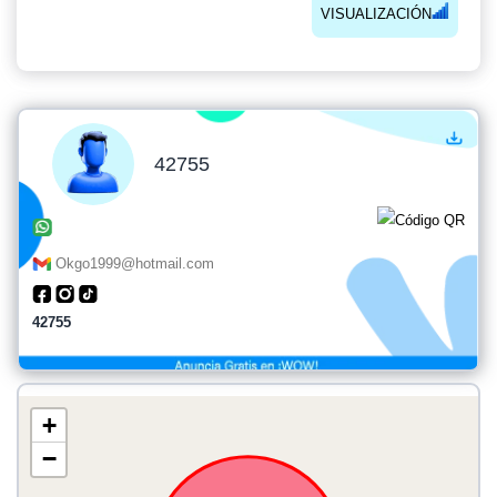
VISUALIZACIÓN
42755
Okgo1999@hotmail.com
42755
+
−