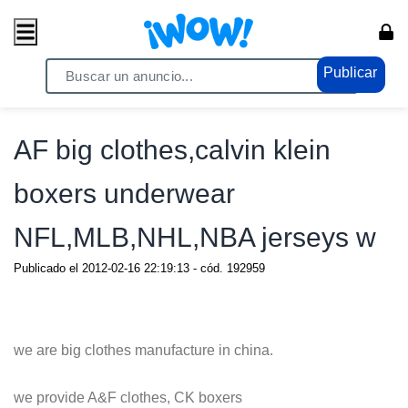
Publicar
Home
/ Electrónicos / Tecnología y PC
AF big clothes,calvin klein
boxers underwear
NFL,MLB,NHL,NBA jerseys w
Publicado el
2012-02-16 22:19:13
- cód.
192959
we are big clothes manufacture in china.
we provide A&F clothes, CK boxers