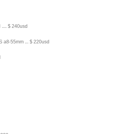
.... $ 240usd
S a8-55mm ... $ 220usd
d