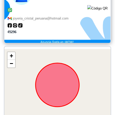
joyeria_cristal_peruana@hotmail.com
45296
+
−