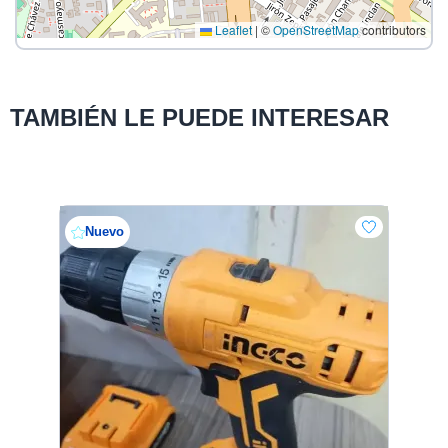
Leaflet
|
©
OpenStreetMap
contributors
TAMBIÉN LE PUEDE INTERESAR
Nuevo