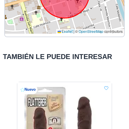
Leaflet
|
©
OpenStreetMap
contributors
TAMBIÉN LE PUEDE INTERESAR
Nuevo