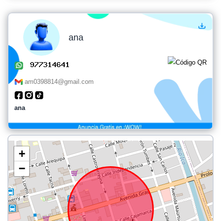
ana
am0398814@gmail.com
ana
+
−