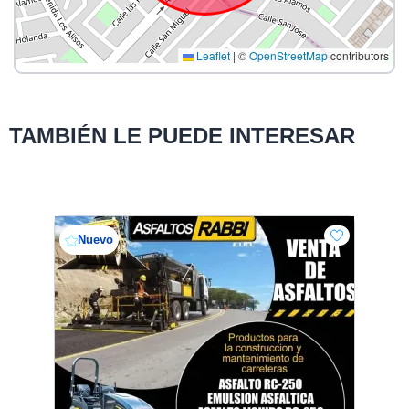
Leaflet
|
©
OpenStreetMap
contributors
TAMBIÉN LE PUEDE INTERESAR
Nuevo