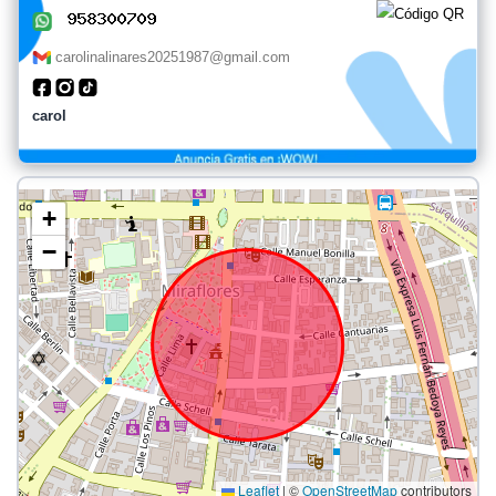
carolinalinares20251987@gmail.com
carol
+
−
Leaflet
|
©
OpenStreetMap
contributors