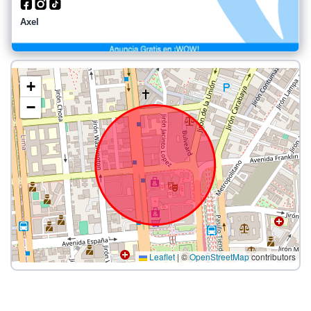
Axel
+
−
Leaflet
|
©
OpenStreetMap
contributors