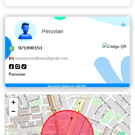
Peruvian
sextoysmiraflores@gmail.com
Peruvian
+
−