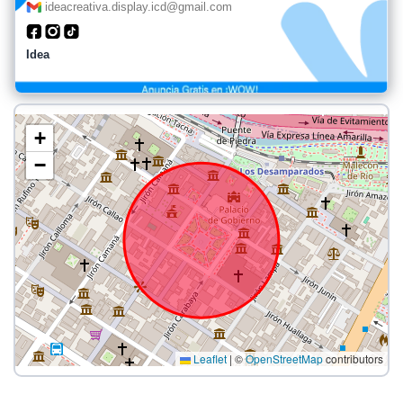
ideacreativa.display.icd@gmail.com
Idea
+
−
Leaflet
|
©
OpenStreetMap
contributors