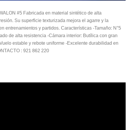
N #5 Fabricada en material sintético de alta
resión. Su superficie texturizada mejora el agarre y la
en entrenamientos y partidos. Características -Tamaño: N°5
do de alta resistencia -Cámara interior: Butílica con gran
-Vuelo estable y rebote uniforme -Excelente durabilidad en
s CONTACTO : 921 862 220