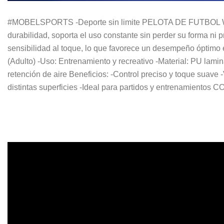
#MOBELSPORTS -Deporte sin limite PELOTA DE FUTBOL WALO
durabilidad, soporta el uso constante sin perder su forma ni p
sensibilidad al toque, lo que favorece un desempeño óptimo 
(Adulto) -Uso: Entrenamiento y recreativo -Material: PU lamina
retención de aire Beneficios: -Control preciso y toque suave 
distintas superficies -Ideal para partidos y entrenamiento