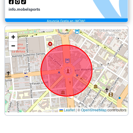
info.mobelsports
+
−
Leaflet
|
©
OpenStreetMap
contributors