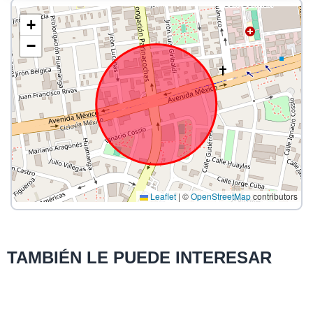
+
−
Leaflet
|
©
OpenStreetMap
contributors
TAMBIÉN LE PUEDE INTERESAR